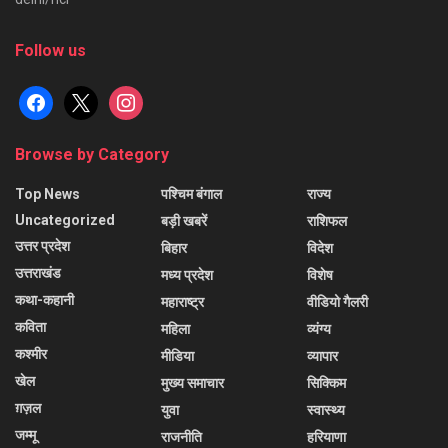
Follow us
facebook
x
instagram
Browse by Category
Top News
पश्चिम बंगाल
राज्य
Uncategorized
बड़ी खबरें
राशिफल
उत्तर प्रदेश
बिहार
विदेश
उत्तराखंड
मध्य प्रदेश
विशेष
कथा-कहानी
महाराष्ट्र
वीडियो गैलरी
कविता
महिला
व्यंग्य
कश्मीर
मीडिया
व्यापार
खेल
मुख्य समाचार
सिक्किम
ग़ज़ल
युवा
स्वास्थ्य
जम्मू
राजनीति
हरियाणा