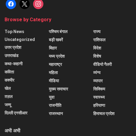
facebook
x
instagram
Browse by Category
Top News
पश्चिम बंगाल
राज्य
Uncategorized
बड़ी खबरें
राशिफल
उत्तर प्रदेश
बिहार
विदेश
उत्तराखंड
मध्य प्रदेश
विशेष
कथा-कहानी
महाराष्ट्र
वीडियो गैलरी
कविता
महिला
व्यंग्य
कश्मीर
मीडिया
व्यापार
खेल
मुख्य समाचार
सिक्किम
ग़ज़ल
युवा
स्वास्थ्य
जम्मू
राजनीति
हरियाणा
दिल्ली एनसीआर
राजस्थान
हिमाचल प्रदेश
अभी अभी