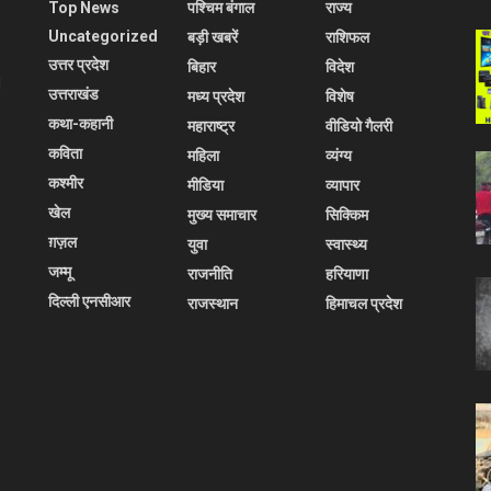
Top News
पश्चिम बंगाल
राज्य
Uncategorized
बड़ी खबरें
राशिफल
उत्तर प्रदेश
बिहार
विदेश
l
उत्तराखंड
मध्य प्रदेश
विशेष
कथा-कहानी
महाराष्ट्र
वीडियो गैलरी
कविता
महिला
व्यंग्य
कश्मीर
मीडिया
व्यापार
खेल
मुख्य समाचार
सिक्किम
ग़ज़ल
युवा
स्वास्थ्य
जम्मू
राजनीति
हरियाणा
दिल्ली एनसीआर
राजस्थान
हिमाचल प्रदेश