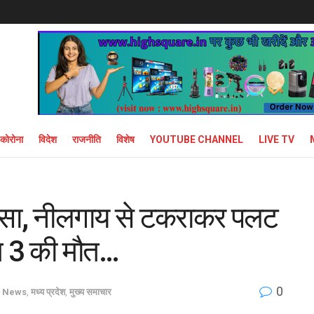
कोरोना
विदेश
राजनीति
विशेष
YOUTUBE CHANNEL
LIVE TV
हादसा, नीलगाय से टकराकर पलट
त 3 की मौत…
0
 News
,
मध्य प्रदेश
,
मुख्य समाचार