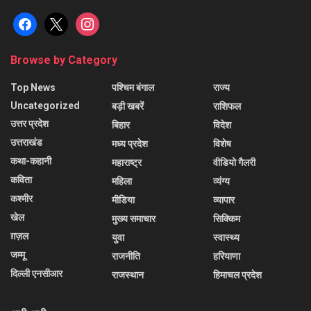
facebook
x
instagram
Browse by Category
Top News
पश्चिम बंगाल
राज्य
Uncategorized
बड़ी खबरें
राशिफल
उत्तर प्रदेश
बिहार
विदेश
उत्तराखंड
मध्य प्रदेश
विशेष
कथा-कहानी
महाराष्ट्र
वीडियो गैलरी
कविता
महिला
व्यंग्य
कश्मीर
मीडिया
व्यापार
खेल
मुख्य समाचार
सिक्किम
ग़ज़ल
युवा
स्वास्थ्य
जम्मू
राजनीति
हरियाणा
दिल्ली एनसीआर
राजस्थान
हिमाचल प्रदेश