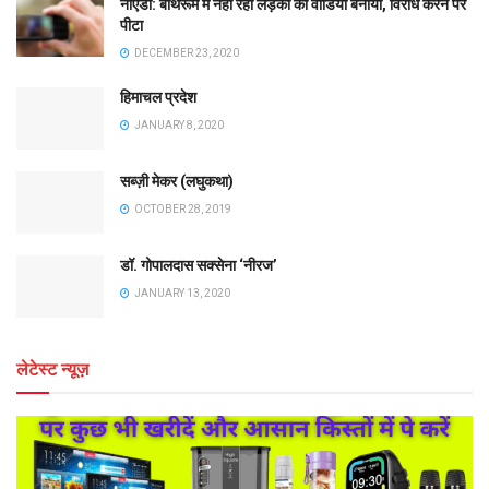
नोएडा: बाथरूम में नहा रही लड़की का वीडियो बनाया, विरोध करने पर
पीटा
DECEMBER 23, 2020
हिमाचल प्रदेश
JANUARY 8, 2020
सब्ज़ी मेकर (लघुकथा)
OCTOBER 28, 2019
डॉ. गोपालदास सक्सेना ‘नीरज’
JANUARY 13, 2020
लेटेस्ट न्यूज़