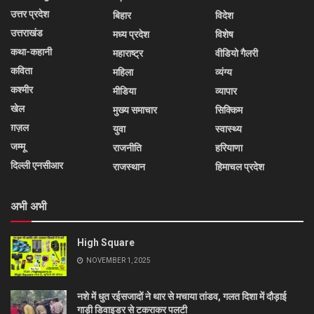
उत्तर प्रदेश
बिहार
विदेश
उत्तराखंड
मध्य प्रदेश
विशेष
कथा-कहानी
महाराष्ट्र
वीडियो गैलरी
कविता
महिला
व्यंग्य
कश्मीर
मीडिया
व्यापार
खेल
मुख्य समाचार
सिक्किम
ग़ज़ल
युवा
स्वास्थ्य
जम्मू
राजनीति
हरियाणा
दिल्ली एनसीआर
राजस्थान
हिमाचल प्रदेश
अभी अभी
High Square
NOVEMBER 1, 2025
नशे में धुत रईसजादों ने थार से मचाया तांडव, गलत दिशा में दौड़ाई
गाड़ी डिवाइडर से टकराकर पलटी