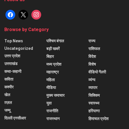
facebook
x
instagram
Browse by Category
Top News
पश्चिम बंगाल
राज्य
Uncategorized
बड़ी खबरें
राशिफल
उत्तर प्रदेश
बिहार
विदेश
उत्तराखंड
मध्य प्रदेश
विशेष
कथा-कहानी
महाराष्ट्र
वीडियो गैलरी
कविता
महिला
व्यंग्य
कश्मीर
मीडिया
व्यापार
खेल
मुख्य समाचार
सिक्किम
ग़ज़ल
युवा
स्वास्थ्य
जम्मू
राजनीति
हरियाणा
दिल्ली एनसीआर
राजस्थान
हिमाचल प्रदेश