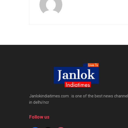
Janlokindiatimes.com : is one of the best news channe
in delhi/ncr
Follow us