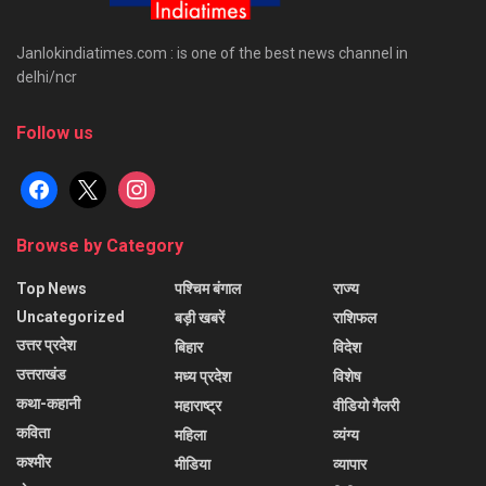
Janlokindiatimes.com : is one of the best news channel in
delhi/ncr
Follow us
facebook
x
instagram
Browse by Category
Top News
पश्चिम बंगाल
राज्य
Uncategorized
बड़ी खबरें
राशिफल
उत्तर प्रदेश
बिहार
विदेश
उत्तराखंड
मध्य प्रदेश
विशेष
कथा-कहानी
महाराष्ट्र
वीडियो गैलरी
कविता
महिला
व्यंग्य
कश्मीर
मीडिया
व्यापार