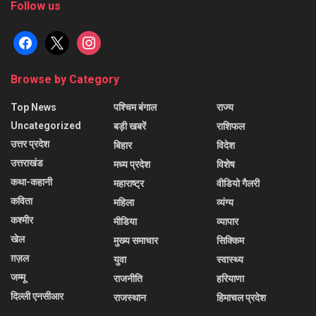
Follow us
facebook
x
instagram
Browse by Category
Top News
पश्चिम बंगाल
राज्य
Uncategorized
बड़ी खबरें
राशिफल
उत्तर प्रदेश
बिहार
विदेश
उत्तराखंड
मध्य प्रदेश
विशेष
कथा-कहानी
महाराष्ट्र
वीडियो गैलरी
कविता
महिला
व्यंग्य
कश्मीर
मीडिया
व्यापार
खेल
मुख्य समाचार
सिक्किम
ग़ज़ल
युवा
स्वास्थ्य
जम्मू
राजनीति
हरियाणा
दिल्ली एनसीआर
राजस्थान
हिमाचल प्रदेश