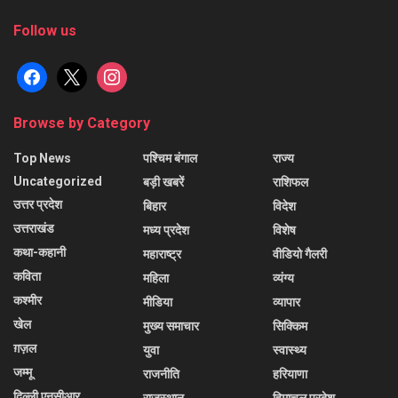
Follow us
facebook
x
instagram
Browse by Category
Top News
पश्चिम बंगाल
राज्य
Uncategorized
बड़ी खबरें
राशिफल
उत्तर प्रदेश
बिहार
विदेश
उत्तराखंड
मध्य प्रदेश
विशेष
कथा-कहानी
महाराष्ट्र
वीडियो गैलरी
कविता
महिला
व्यंग्य
कश्मीर
मीडिया
व्यापार
खेल
मुख्य समाचार
सिक्किम
ग़ज़ल
युवा
स्वास्थ्य
जम्मू
राजनीति
हरियाणा
दिल्ली एनसीआर