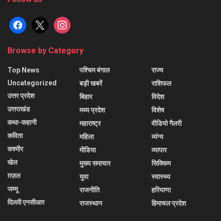
facebook
x
instagram
Browse by Category
Top News
पश्चिम बंगाल
राज्य
Uncategorized
बड़ी खबरें
राशिफल
उत्तर प्रदेश
बिहार
विदेश
उत्तराखंड
मध्य प्रदेश
विशेष
कथा-कहानी
महाराष्ट्र
वीडियो गैलरी
कविता
महिला
व्यंग्य
कश्मीर
मीडिया
व्यापार
खेल
मुख्य समाचार
सिक्किम
ग़ज़ल
युवा
स्वास्थ्य
जम्मू
राजनीति
हरियाणा
दिल्ली एनसीआर
राजस्थान
हिमाचल प्रदेश