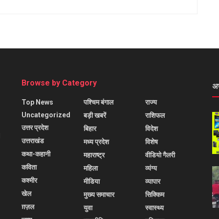
Browse by Category
अ
Top News
पश्चिम बंगाल
राज्य
Uncategorized
बड़ी खबरें
राशिफल
उत्तर प्रदेश
बिहार
विदेश
l
उत्तराखंड
मध्य प्रदेश
विशेष
कथा-कहानी
महाराष्ट्र
वीडियो गैलरी
कविता
महिला
व्यंग्य
कश्मीर
मीडिया
व्यापार
खेल
मुख्य समाचार
सिक्किम
ग़ज़ल
युवा
स्वास्थ्य