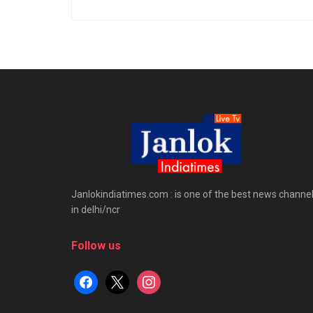
Janlokindiatimes.com : is one of the best news channe
in delhi/ncr
Follow us
facebook
x
instagram