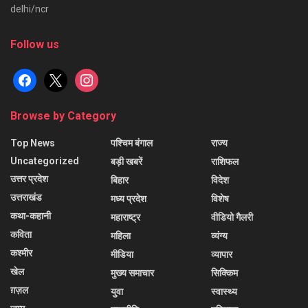
delhi/ncr
Follow us
facebook
x
instagram
Browse by Category
Top News
पश्चिम बंगाल
राज्य
Uncategorized
बड़ी खबरें
राशिफल
उत्तर प्रदेश
बिहार
विदेश
उत्तराखंड
मध्य प्रदेश
विशेष
कथा-कहानी
महाराष्ट्र
वीडियो गैलरी
कविता
महिला
व्यंग्य
कश्मीर
मीडिया
व्यापार
खेल
मुख्य समाचार
सिक्किम
ग़ज़ल
युवा
स्वास्थ्य