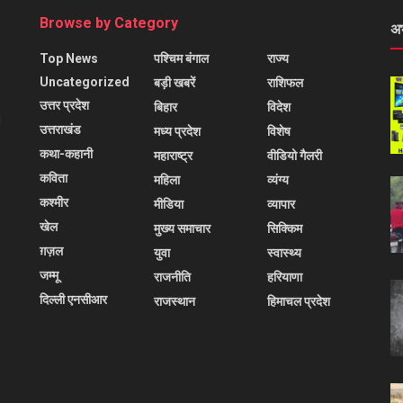
Browse by Category
अ
Top News
पश्चिम बंगाल
राज्य
Uncategorized
बड़ी खबरें
राशिफल
उत्तर प्रदेश
बिहार
विदेश
l
उत्तराखंड
मध्य प्रदेश
विशेष
कथा-कहानी
महाराष्ट्र
वीडियो गैलरी
कविता
महिला
व्यंग्य
कश्मीर
मीडिया
व्यापार
खेल
मुख्य समाचार
सिक्किम
ग़ज़ल
युवा
स्वास्थ्य
जम्मू
राजनीति
हरियाणा
दिल्ली एनसीआर
राजस्थान
हिमाचल प्रदेश