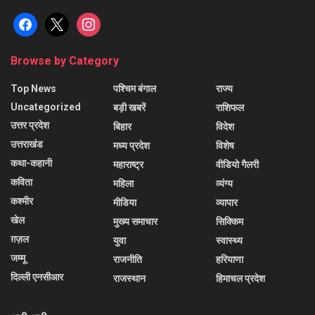
facebook
x
instagram
Browse by Category
Top News
पश्चिम बंगाल
राज्य
Uncategorized
बड़ी खबरें
राशिफल
उत्तर प्रदेश
बिहार
विदेश
उत्तराखंड
मध्य प्रदेश
विशेष
कथा-कहानी
महाराष्ट्र
वीडियो गैलरी
कविता
महिला
व्यंग्य
कश्मीर
मीडिया
व्यापार
खेल
मुख्य समाचार
सिक्किम
ग़ज़ल
युवा
स्वास्थ्य
जम्मू
राजनीति
हरियाणा
दिल्ली एनसीआर
राजस्थान
हिमाचल प्रदेश