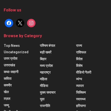
Follow us
facebook
x
instagram
Browse by Category
Top News
पश्चिम बंगाल
राज्य
Uncategorized
बड़ी खबरें
राशिफल
उत्तर प्रदेश
बिहार
विदेश
उत्तराखंड
मध्य प्रदेश
विशेष
कथा-कहानी
महाराष्ट्र
वीडियो गैलरी
कविता
महिला
व्यंग्य
कश्मीर
मीडिया
व्यापार
खेल
मुख्य समाचार
सिक्किम
ग़ज़ल
युवा
स्वास्थ्य
जम्मू
राजनीति
हरियाणा