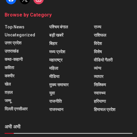
Browse by Category
Top News
पश्चिम बंगाल
राज्य
Uncategorized
बड़ी खबरें
राशिफल
उत्तर प्रदेश
बिहार
विदेश
उत्तराखंड
मध्य प्रदेश
विशेष
कथा-कहानी
महाराष्ट्र
वीडियो गैलरी
कविता
महिला
व्यंग्य
कश्मीर
मीडिया
व्यापार
खेल
मुख्य समाचार
सिक्किम
ग़ज़ल
युवा
स्वास्थ्य
जम्मू
राजनीति
हरियाणा
दिल्ली एनसीआर
राजस्थान
हिमाचल प्रदेश
अभी अभी