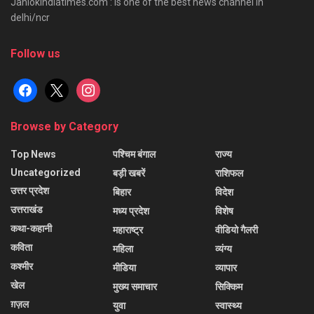
Janlokindiatimes.com : is one of the best news channel in
delhi/ncr
Follow us
facebook
x
instagram
Browse by Category
Top News
पश्चिम बंगाल
राज्य
Uncategorized
बड़ी खबरें
राशिफल
उत्तर प्रदेश
बिहार
विदेश
उत्तराखंड
मध्य प्रदेश
विशेष
कथा-कहानी
महाराष्ट्र
वीडियो गैलरी
कविता
महिला
व्यंग्य
कश्मीर
मीडिया
व्यापार
खेल
मुख्य समाचार
सिक्किम
ग़ज़ल
युवा
स्वास्थ्य