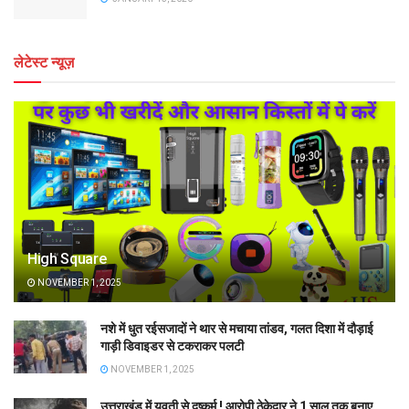
लेटेस्ट न्यूज़
High Square
NOVEMBER 1, 2025
नशे में धुत रईसजादों ने थार से मचाया तांडव, गलत दिशा में दौड़ाई
गाड़ी डिवाइडर से टकराकर पलटी
NOVEMBER 1, 2025
उत्तराखंड में युवती से दुष्कर्म ! आरोपी ठेकेदार ने 1 साल तक बनाए