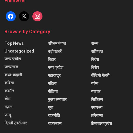
Follow us
facebook
x
instagram
Browse by Category
Top News
पश्चिम बंगाल
राज्य
Uncategorized
बड़ी खबरें
राशिफल
उत्तर प्रदेश
बिहार
विदेश
उत्तराखंड
मध्य प्रदेश
विशेष
कथा-कहानी
महाराष्ट्र
वीडियो गैलरी
कविता
महिला
व्यंग्य
कश्मीर
मीडिया
व्यापार
खेल
मुख्य समाचार
सिक्किम
ग़ज़ल
युवा
स्वास्थ्य
जम्मू
राजनीति
हरियाणा
दिल्ली एनसीआर
राजस्थान
हिमाचल प्रदेश