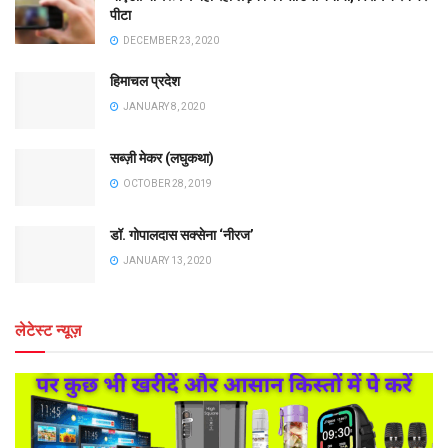
पीटा
DECEMBER 23, 2020
हिमाचल प्रदेश
JANUARY 8, 2020
सब्ज़ी मेकर (लघुकथा)
OCTOBER 28, 2019
डॉ. गोपालदास सक्सेना ‘नीरज’
JANUARY 13, 2020
लेटेस्ट न्यूज़