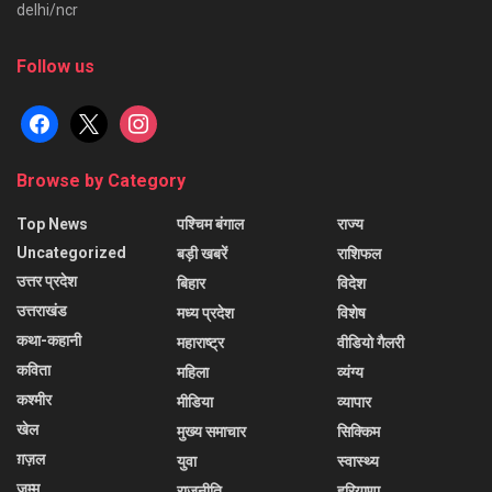
delhi/ncr
Follow us
facebook
x
instagram
Browse by Category
Top News
पश्चिम बंगाल
राज्य
Uncategorized
बड़ी खबरें
राशिफल
उत्तर प्रदेश
बिहार
विदेश
उत्तराखंड
मध्य प्रदेश
विशेष
कथा-कहानी
महाराष्ट्र
वीडियो गैलरी
कविता
महिला
व्यंग्य
कश्मीर
मीडिया
व्यापार
खेल
मुख्य समाचार
सिक्किम
ग़ज़ल
युवा
स्वास्थ्य
जम्मू
राजनीति
हरियाणा