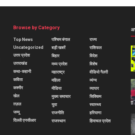
Browse by Category
अ
Top News
पश्चिम बंगाल
राज्य
Uncategorized
बड़ी खबरें
राशिफल
उत्तर प्रदेश
बिहार
विदेश
l
उत्तराखंड
मध्य प्रदेश
विशेष
कथा-कहानी
महाराष्ट्र
वीडियो गैलरी
कविता
महिला
व्यंग्य
कश्मीर
मीडिया
व्यापार
खेल
मुख्य समाचार
सिक्किम
ग़ज़ल
युवा
स्वास्थ्य
जम्मू
राजनीति
हरियाणा
दिल्ली एनसीआर
राजस्थान
हिमाचल प्रदेश