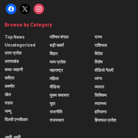
facebook
x
instagram
Browse by Category
Top News
पश्चिम बंगाल
राज्य
Uncategorized
बड़ी खबरें
राशिफल
उत्तर प्रदेश
बिहार
विदेश
उत्तराखंड
मध्य प्रदेश
विशेष
कथा-कहानी
महाराष्ट्र
वीडियो गैलरी
कविता
महिला
व्यंग्य
कश्मीर
मीडिया
व्यापार
खेल
मुख्य समाचार
सिक्किम
ग़ज़ल
युवा
स्वास्थ्य
जम्मू
राजनीति
हरियाणा
दिल्ली एनसीआर
राजस्थान
हिमाचल प्रदेश
अभी अभी