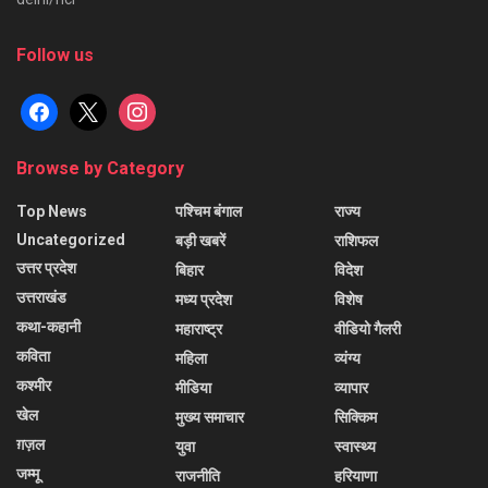
Follow us
facebook
x
instagram
Browse by Category
Top News
पश्चिम बंगाल
राज्य
Uncategorized
बड़ी खबरें
राशिफल
उत्तर प्रदेश
बिहार
विदेश
उत्तराखंड
मध्य प्रदेश
विशेष
कथा-कहानी
महाराष्ट्र
वीडियो गैलरी
कविता
महिला
व्यंग्य
कश्मीर
मीडिया
व्यापार
खेल
मुख्य समाचार
सिक्किम
ग़ज़ल
युवा
स्वास्थ्य
जम्मू
राजनीति
हरियाणा