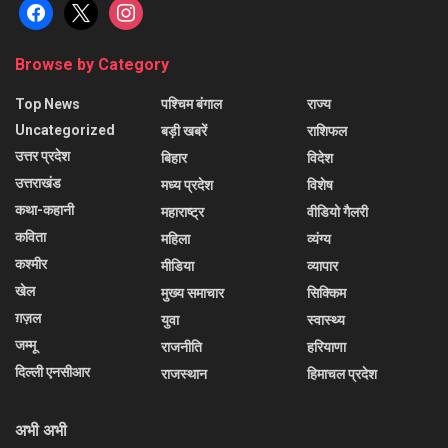
facebook
x
instagram
Browse by Category
Top News
पश्चिम बंगाल
राज्य
Uncategorized
बड़ी खबरें
राशिफल
उत्तर प्रदेश
बिहार
विदेश
उत्तराखंड
मध्य प्रदेश
विशेष
कथा-कहानी
महाराष्ट्र
वीडियो गैलरी
कविता
महिला
व्यंग्य
कश्मीर
मीडिया
व्यापार
खेल
मुख्य समाचार
सिक्किम
ग़ज़ल
युवा
स्वास्थ्य
जम्मू
राजनीति
हरियाणा
दिल्ली एनसीआर
राजस्थान
हिमाचल प्रदेश
अभी अभी