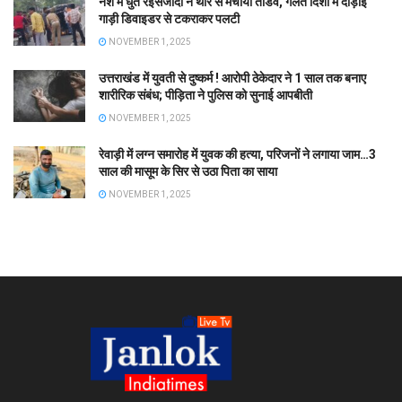
नशे में धुत रईसजादों ने थार से मचाया तांडव, गलत दिशा में दौड़ाई
गाड़ी डिवाइडर से टकराकर पलटी
NOVEMBER 1, 2025
उत्तराखंड में युवती से दुष्कर्म ! आरोपी ठेकेदार ने 1 साल तक बनाए
शारीरिक संबंध; पीड़िता ने पुलिस को सुनाई आपबीती
NOVEMBER 1, 2025
रेवाड़ी में लग्न समारोह में युवक की हत्या, परिजनों ने लगाया जाम…3
साल की मासूम के सिर से उठा पिता का साया
NOVEMBER 1, 2025