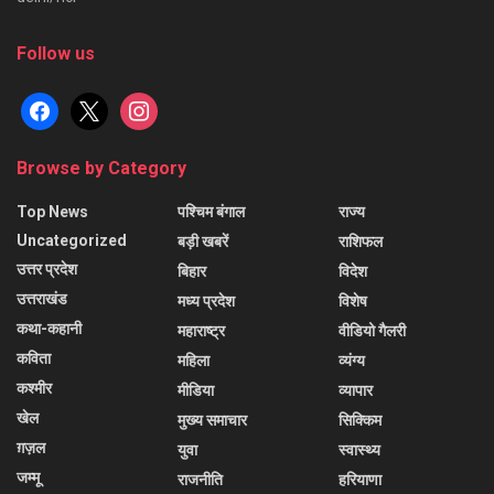
Follow us
facebook
x
instagram
Browse by Category
Top News
पश्चिम बंगाल
राज्य
Uncategorized
बड़ी खबरें
राशिफल
उत्तर प्रदेश
बिहार
विदेश
उत्तराखंड
मध्य प्रदेश
विशेष
कथा-कहानी
महाराष्ट्र
वीडियो गैलरी
कविता
महिला
व्यंग्य
कश्मीर
मीडिया
व्यापार
खेल
मुख्य समाचार
सिक्किम
ग़ज़ल
युवा
स्वास्थ्य
जम्मू
राजनीति
हरियाणा