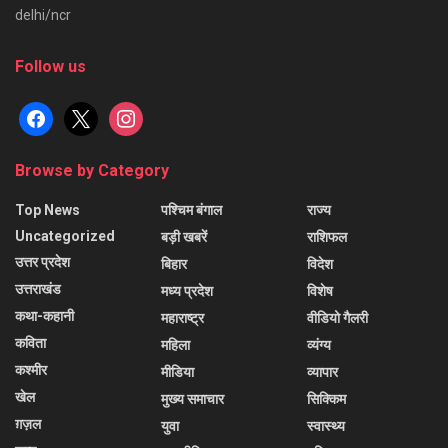
delhi/ncr
Follow us
facebook
x
instagram
Browse by Category
Top News
पश्चिम बंगाल
राज्य
Uncategorized
बड़ी खबरें
राशिफल
उत्तर प्रदेश
बिहार
विदेश
उत्तराखंड
मध्य प्रदेश
विशेष
कथा-कहानी
महाराष्ट्र
वीडियो गैलरी
कविता
महिला
व्यंग्य
कश्मीर
मीडिया
व्यापार
खेल
मुख्य समाचार
सिक्किम
ग़ज़ल
युवा
स्वास्थ्य