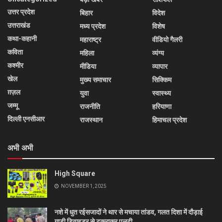
उत्तर प्रदेश
बिहार
विदेश
उत्तराखंड
मध्य प्रदेश
विशेष
कथा-कहानी
महाराष्ट्र
वीडियो गैलरी
कविता
महिला
व्यंग्य
कश्मीर
मीडिया
व्यापार
खेल
मुख्य समाचार
सिक्किम
ग़ज़ल
युवा
स्वास्थ्य
जम्मू
राजनीति
हरियाणा
दिल्ली एनसीआर
राजस्थान
हिमाचल प्रदेश
अभी अभी
High Square
NOVEMBER 1, 2025
नशे में धुत रईसजादों ने थार से मचाया तांडव, गलत दिशा में दौड़ाई
गाड़ी डिवाइडर से टकराकर पलटी