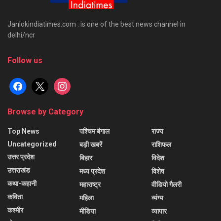
Janlokindiatimes.com : is one of the best news channel in
delhi/ncr
Follow us
facebook
x
instagram
Browse by Category
Top News
पश्चिम बंगाल
राज्य
Uncategorized
बड़ी खबरें
राशिफल
उत्तर प्रदेश
बिहार
विदेश
उत्तराखंड
मध्य प्रदेश
विशेष
कथा-कहानी
महाराष्ट्र
वीडियो गैलरी
कविता
महिला
व्यंग्य
कश्मीर
मीडिया
व्यापार