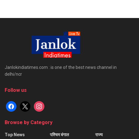
Janlokindiatimes.com : is one of the best news channel in
delhi/ncr
Follow us
facebook
x
instagram
Browse by Category
Top News
पश्चिम बंगाल
राज्य