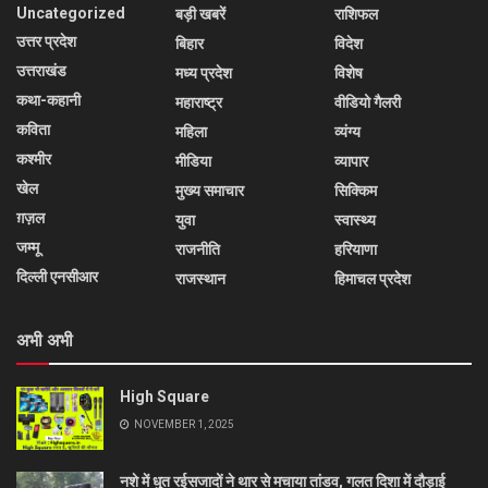
Uncategorized
बड़ी खबरें
राशिफल
उत्तर प्रदेश
बिहार
विदेश
उत्तराखंड
मध्य प्रदेश
विशेष
कथा-कहानी
महाराष्ट्र
वीडियो गैलरी
कविता
महिला
व्यंग्य
कश्मीर
मीडिया
व्यापार
खेल
मुख्य समाचार
सिक्किम
ग़ज़ल
युवा
स्वास्थ्य
जम्मू
राजनीति
हरियाणा
दिल्ली एनसीआर
राजस्थान
हिमाचल प्रदेश
अभी अभी
High Square
NOVEMBER 1, 2025
नशे में धुत रईसजादों ने थार से मचाया तांडव, गलत दिशा में दौड़ाई