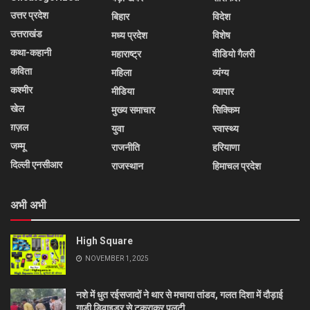
उत्तर प्रदेश
बिहार
विदेश
उत्तराखंड
मध्य प्रदेश
विशेष
कथा-कहानी
महाराष्ट्र
वीडियो गैलरी
कविता
महिला
व्यंग्य
कश्मीर
मीडिया
व्यापार
खेल
मुख्य समाचार
सिक्किम
ग़ज़ल
युवा
स्वास्थ्य
जम्मू
राजनीति
हरियाणा
दिल्ली एनसीआर
राजस्थान
हिमाचल प्रदेश
अभी अभी
High Square
NOVEMBER 1, 2025
नशे में धुत रईसजादों ने थार से मचाया तांडव, गलत दिशा में दौड़ाई
गाड़ी डिवाइडर से टकराकर पलटी