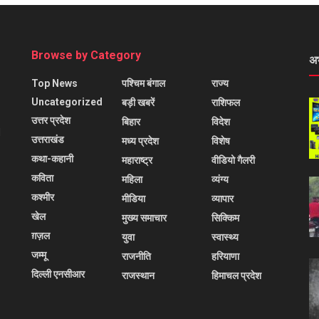
Browse by Category
अ
Top News
पश्चिम बंगाल
राज्य
Uncategorized
बड़ी खबरें
राशिफल
उत्तर प्रदेश
बिहार
विदेश
l
उत्तराखंड
मध्य प्रदेश
विशेष
कथा-कहानी
महाराष्ट्र
वीडियो गैलरी
कविता
महिला
व्यंग्य
कश्मीर
मीडिया
व्यापार
खेल
मुख्य समाचार
सिक्किम
ग़ज़ल
युवा
स्वास्थ्य
जम्मू
राजनीति
हरियाणा
दिल्ली एनसीआर
राजस्थान
हिमाचल प्रदेश