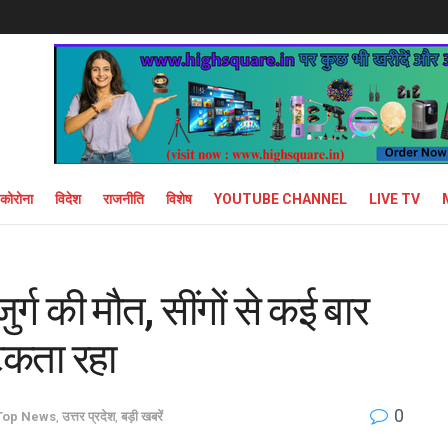
कोरोना
विदेश
राजनीति
विशेष
YOUTUBE CHANNEL
LIVE TV
ुजुर्ग की मौत, सींगों से कई बार
टकता रहा
0
Top News
,
उत्तर प्रदेश
,
बड़ी खबरें