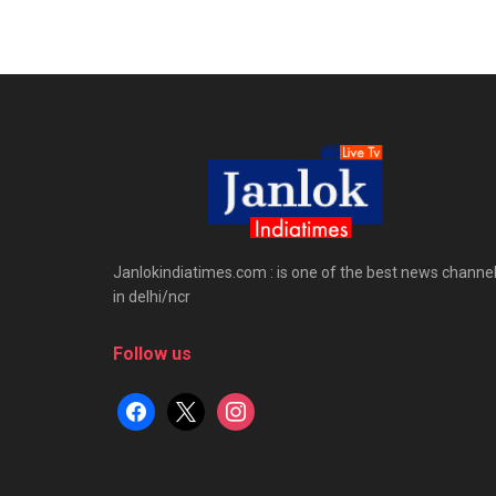
Janlokindiatimes.com : is one of the best news channe
in delhi/ncr
Follow us
facebook
x
instagram