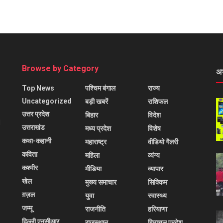
Browse by Category
अ
Top News
पश्चिम बंगाल
राज्य
Uncategorized
बड़ी खबरें
राशिफल
उत्तर प्रदेश
बिहार
विदेश
l
उत्तराखंड
मध्य प्रदेश
विशेष
कथा-कहानी
महाराष्ट्र
वीडियो गैलरी
कविता
महिला
व्यंग्य
कश्मीर
मीडिया
व्यापार
खेल
मुख्य समाचार
सिक्किम
ग़ज़ल
युवा
स्वास्थ्य
जम्मू
राजनीति
हरियाणा
दिल्ली एनसीआर
राजस्थान
हिमाचल प्रदेश