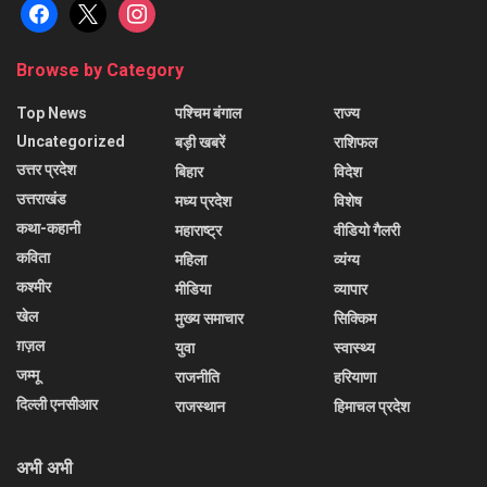
facebook
x
instagram
Browse by Category
Top News
पश्चिम बंगाल
राज्य
Uncategorized
बड़ी खबरें
राशिफल
उत्तर प्रदेश
बिहार
विदेश
उत्तराखंड
मध्य प्रदेश
विशेष
कथा-कहानी
महाराष्ट्र
वीडियो गैलरी
कविता
महिला
व्यंग्य
कश्मीर
मीडिया
व्यापार
खेल
मुख्य समाचार
सिक्किम
ग़ज़ल
युवा
स्वास्थ्य
जम्मू
राजनीति
हरियाणा
दिल्ली एनसीआर
राजस्थान
हिमाचल प्रदेश
अभी अभी