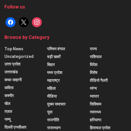
Follow us
facebook
x
instagram
Browse by Category
Top News
पश्चिम बंगाल
राज्य
Uncategorized
बड़ी खबरें
राशिफल
उत्तर प्रदेश
बिहार
विदेश
उत्तराखंड
मध्य प्रदेश
विशेष
कथा-कहानी
महाराष्ट्र
वीडियो गैलरी
कविता
महिला
व्यंग्य
कश्मीर
मीडिया
व्यापार
खेल
मुख्य समाचार
सिक्किम
ग़ज़ल
युवा
स्वास्थ्य
जम्मू
राजनीति
हरियाणा
दिल्ली एनसीआर
राजस्थान
हिमाचल प्रदेश