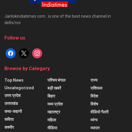
Janlokindiatimes.com : is one of the best news channel in
delhi/ncr
Follow us
facebook
x
instagram
Browse by Category
Top News
पश्चिम बंगाल
राज्य
Uncategorized
बड़ी खबरें
राशिफल
उत्तर प्रदेश
बिहार
विदेश
उत्तराखंड
मध्य प्रदेश
विशेष
कथा-कहानी
महाराष्ट्र
वीडियो गैलरी
कविता
महिला
व्यंग्य
कश्मीर
मीडिया
व्यापार