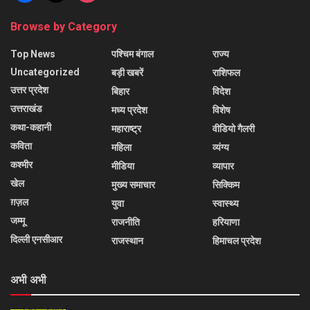
Browse by Category
Top News
पश्चिम बंगाल
राज्य
Uncategorized
बड़ी खबरें
राशिफल
उत्तर प्रदेश
बिहार
विदेश
उत्तराखंड
मध्य प्रदेश
विशेष
कथा-कहानी
महाराष्ट्र
वीडियो गैलरी
कविता
महिला
व्यंग्य
कश्मीर
मीडिया
व्यापार
खेल
मुख्य समाचार
सिक्किम
ग़ज़ल
युवा
स्वास्थ्य
जम्मू
राजनीति
हरियाणा
दिल्ली एनसीआर
राजस्थान
हिमाचल प्रदेश
अभी अभी