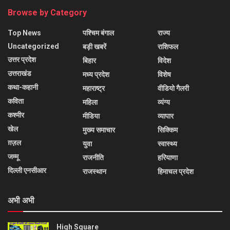
Browse by Category
Top News
पश्चिम बंगाल
राज्य
Uncategorized
बड़ी खबरें
राशिफल
उत्तर प्रदेश
बिहार
विदेश
उत्तराखंड
मध्य प्रदेश
विशेष
कथा-कहानी
महाराष्ट्र
वीडियो गैलरी
कविता
महिला
व्यंग्य
कश्मीर
मीडिया
व्यापार
खेल
मुख्य समाचार
सिक्किम
ग़ज़ल
युवा
स्वास्थ्य
जम्मू
राजनीति
हरियाणा
दिल्ली एनसीआर
राजस्थान
हिमाचल प्रदेश
अभी अभी
High Square