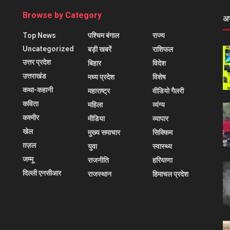
Browse by Category
अ
Top News
पश्चिम बंगाल
राज्य
Uncategorized
बड़ी खबरें
राशिफल
उत्तर प्रदेश
बिहार
विदेश
l
उत्तराखंड
मध्य प्रदेश
विशेष
कथा-कहानी
महाराष्ट्र
वीडियो गैलरी
कविता
महिला
व्यंग्य
कश्मीर
मीडिया
व्यापार
खेल
मुख्य समाचार
सिक्किम
ग़ज़ल
युवा
स्वास्थ्य
जम्मू
राजनीति
हरियाणा
दिल्ली एनसीआर
राजस्थान
हिमाचल प्रदेश