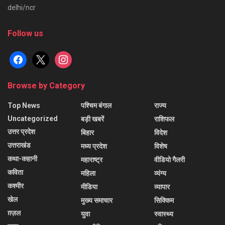
delhi/ncr
Follow us
facebook
x
instagram
Browse by Category
Top News
पश्चिम बंगाल
राज्य
Uncategorized
बड़ी खबरें
राशिफल
उत्तर प्रदेश
बिहार
विदेश
उत्तराखंड
मध्य प्रदेश
विशेष
कथा-कहानी
महाराष्ट्र
वीडियो गैलरी
कविता
महिला
व्यंग्य
कश्मीर
मीडिया
व्यापार
खेल
मुख्य समाचार
सिक्किम
ग़ज़ल
युवा
स्वास्थ्य