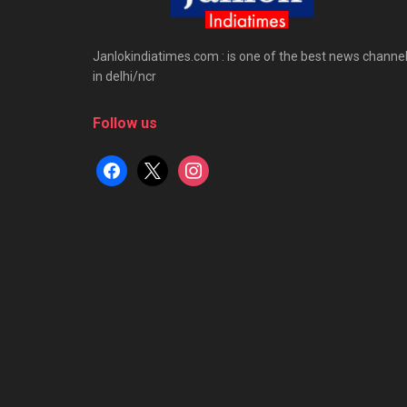
Janlokindiatimes.com : is one of the best news channe
in delhi/ncr
Follow us
facebook
x
instagram