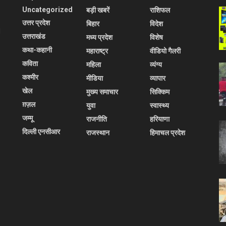
Uncategorized
बड़ी खबरें
राशिफल
उत्तर प्रदेश
बिहार
विदेश
l
उत्तराखंड
मध्य प्रदेश
विशेष
कथा-कहानी
महाराष्ट्र
वीडियो गैलरी
कविता
महिला
व्यंग्य
कश्मीर
मीडिया
व्यापार
खेल
मुख्य समाचार
सिक्किम
ग़ज़ल
युवा
स्वास्थ्य
जम्मू
राजनीति
हरियाणा
दिल्ली एनसीआर
राजस्थान
हिमाचल प्रदेश