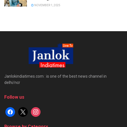
NOVEMBER 1, 2025
Janlokindiatimes.com : is one of the best news channel in
delhi/ncr
Follow us
facebook
x
instagram
Browse by Category