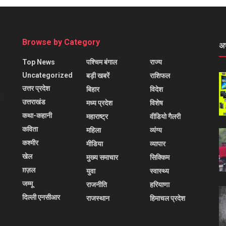
Browse by Category
अ
Top News
पश्चिम बंगाल
राज्य
Uncategorized
बड़ी खबरें
राशिफल
उत्तर प्रदेश
बिहार
विदेश
l
उत्तराखंड
मध्य प्रदेश
विशेष
कथा-कहानी
महाराष्ट्र
वीडियो गैलरी
कविता
महिला
व्यंग्य
कश्मीर
मीडिया
व्यापार
खेल
मुख्य समाचार
सिक्किम
ग़ज़ल
युवा
स्वास्थ्य
जम्मू
राजनीति
हरियाणा
दिल्ली एनसीआर
राजस्थान
हिमाचल प्रदेश