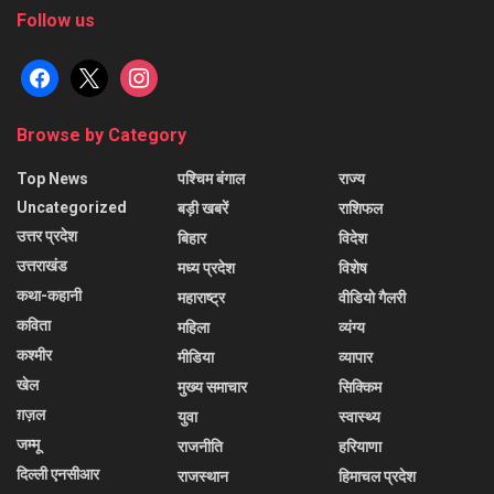
Follow us
facebook
x
instagram
Browse by Category
Top News
पश्चिम बंगाल
राज्य
Uncategorized
बड़ी खबरें
राशिफल
उत्तर प्रदेश
बिहार
विदेश
उत्तराखंड
मध्य प्रदेश
विशेष
कथा-कहानी
महाराष्ट्र
वीडियो गैलरी
कविता
महिला
व्यंग्य
कश्मीर
मीडिया
व्यापार
खेल
मुख्य समाचार
सिक्किम
ग़ज़ल
युवा
स्वास्थ्य
जम्मू
राजनीति
हरियाणा
दिल्ली एनसीआर
राजस्थान
हिमाचल प्रदेश