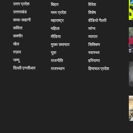
उत्तर प्रदेश
बिहार
विदेश
l
उत्तराखंड
मध्य प्रदेश
विशेष
कथा-कहानी
महाराष्ट्र
वीडियो गैलरी
कविता
महिला
व्यंग्य
कश्मीर
मीडिया
व्यापार
खेल
मुख्य समाचार
सिक्किम
ग़ज़ल
युवा
स्वास्थ्य
जम्मू
राजनीति
हरियाणा
दिल्ली एनसीआर
राजस्थान
हिमाचल प्रदेश