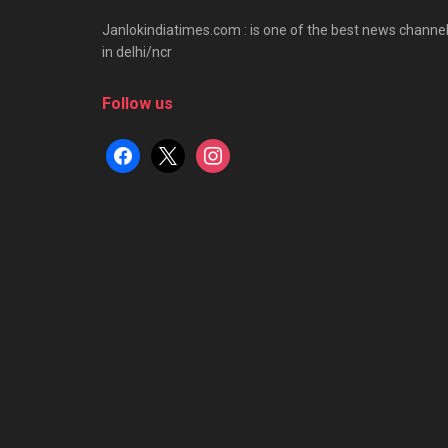
Janlokindiatimes.com : is one of the best news channe
in delhi/ncr
Follow us
facebook
x
instagram