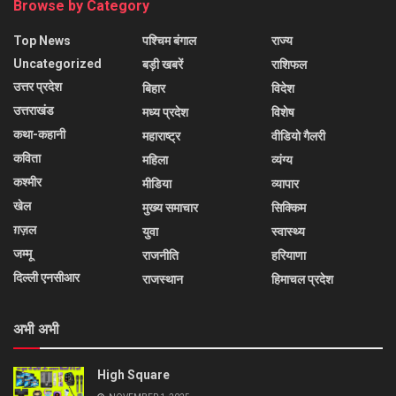
Browse by Category
Top News
पश्चिम बंगाल
राज्य
Uncategorized
बड़ी खबरें
राशिफल
उत्तर प्रदेश
बिहार
विदेश
उत्तराखंड
मध्य प्रदेश
विशेष
कथा-कहानी
महाराष्ट्र
वीडियो गैलरी
कविता
महिला
व्यंग्य
कश्मीर
मीडिया
व्यापार
खेल
मुख्य समाचार
सिक्किम
ग़ज़ल
युवा
स्वास्थ्य
जम्मू
राजनीति
हरियाणा
दिल्ली एनसीआर
राजस्थान
हिमाचल प्रदेश
अभी अभी
High Square