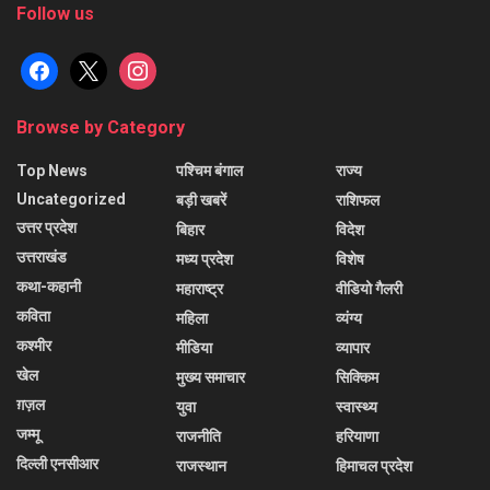
Follow us
facebook
x
instagram
Browse by Category
Top News
पश्चिम बंगाल
राज्य
Uncategorized
बड़ी खबरें
राशिफल
उत्तर प्रदेश
बिहार
विदेश
उत्तराखंड
मध्य प्रदेश
विशेष
कथा-कहानी
महाराष्ट्र
वीडियो गैलरी
कविता
महिला
व्यंग्य
कश्मीर
मीडिया
व्यापार
खेल
मुख्य समाचार
सिक्किम
ग़ज़ल
युवा
स्वास्थ्य
जम्मू
राजनीति
हरियाणा
दिल्ली एनसीआर
राजस्थान
हिमाचल प्रदेश