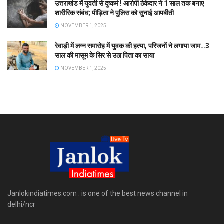
उत्तराखंड में युवती से दुष्कर्म ! आरोपी ठेकेदार ने 1 साल तक बनाए
शारीरिक संबंध; पीड़िता ने पुलिस को सुनाई आपबीती
NOVEMBER 1, 2025
रेवाड़ी में लग्न समारोह में युवक की हत्या, परिजनों ने लगाया जाम…3
साल की मासूम के सिर से उठा पिता का साया
NOVEMBER 1, 2025
Janlokindiatimes.com : is one of the best news channel in
delhi/ncr