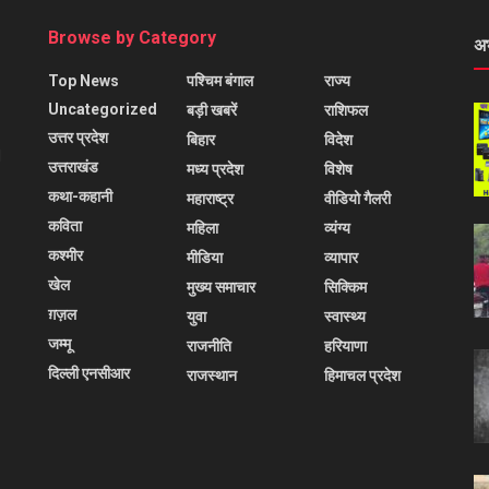
Browse by Category
अ
Top News
पश्चिम बंगाल
राज्य
Uncategorized
बड़ी खबरें
राशिफल
उत्तर प्रदेश
बिहार
विदेश
l
उत्तराखंड
मध्य प्रदेश
विशेष
कथा-कहानी
महाराष्ट्र
वीडियो गैलरी
कविता
महिला
व्यंग्य
कश्मीर
मीडिया
व्यापार
खेल
मुख्य समाचार
सिक्किम
ग़ज़ल
युवा
स्वास्थ्य
जम्मू
राजनीति
हरियाणा
दिल्ली एनसीआर
राजस्थान
हिमाचल प्रदेश