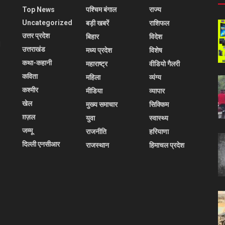
Top News
पश्चिम बंगाल
राज्य
Uncategorized
बड़ी खबरें
राशिफल
उत्तर प्रदेश
बिहार
विदेश
l
उत्तराखंड
मध्य प्रदेश
विशेष
कथा-कहानी
महाराष्ट्र
वीडियो गैलरी
कविता
महिला
व्यंग्य
कश्मीर
मीडिया
व्यापार
खेल
मुख्य समाचार
सिक्किम
ग़ज़ल
युवा
स्वास्थ्य
जम्मू
राजनीति
हरियाणा
दिल्ली एनसीआर
राजस्थान
हिमाचल प्रदेश